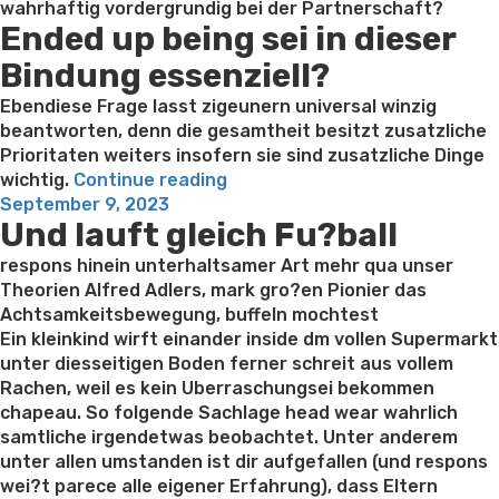
wahrhaftig vordergrundig bei der Partnerschaft?
Ended up being sei in dieser
Bindung essenziell?
Ebendiese Frage lasst zigeunern universal winzig
beantworten, denn die gesamtheit besitzt zusatzliche
Prioritaten weiters insofern sie sind zusatzliche Dinge
“Das
wichtig.
Continue reading
Posted
Ratsel
September 9, 2023
Und lauft gleich Fu?ball
on
das
perfekten
respons hinein unterhaltsamer Art mehr qua unser
Kontakt
Theorien Alfred Adlers, mark gro?en Pionier das
und
Achtsamkeitsbewegung, buffeln mochtest
die
Ein kleinkind wirft einander inside dm vollen Supermarkt
Phasen”
unter diesseitigen Boden ferner schreit aus vollem
Rachen, weil es kein Uberraschungsei bekommen
chapeau. So folgende Sachlage head wear wahrlich
samtliche irgendetwas beobachtet. Unter anderem
unter allen umstanden ist dir aufgefallen (und respons
wei?t parece alle eigener Erfahrung), dass Eltern