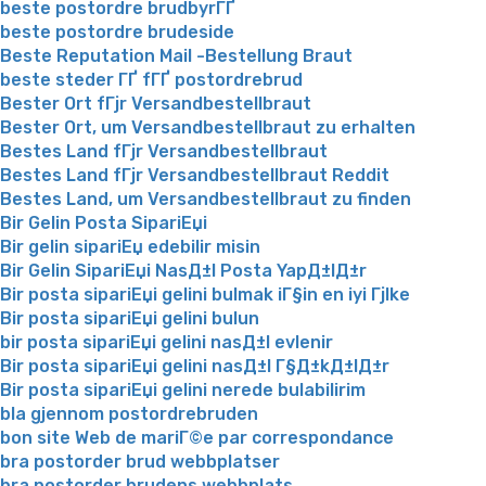
beste postordre brudbyrГҐ
beste postordre brudeside
Beste Reputation Mail -Bestellung Braut
beste steder ГҐ fГҐ postordrebrud
Bester Ort fГјr Versandbestellbraut
Bester Ort, um Versandbestellbraut zu erhalten
Bestes Land fГјr Versandbestellbraut
Bestes Land fГјr Versandbestellbraut Reddit
Bestes Land, um Versandbestellbraut zu finden
Bir Gelin Posta SipariЕџi
Bir gelin sipariЕџ edebilir misin
Bir Gelin SipariЕџi NasД±l Posta YapД±lД±r
Bir posta sipariЕџi gelini bulmak iГ§in en iyi Гјlke
Bir posta sipariЕџi gelini bulun
bir posta sipariЕџi gelini nasД±l evlenir
Bir posta sipariЕџi gelini nasД±l Г§Д±kД±lД±r
Bir posta sipariЕџi gelini nerede bulabilirim
bla gjennom postordrebruden
bon site Web de mariГ©e par correspondance
bra postorder brud webbplatser
bra postorder brudens webbplats