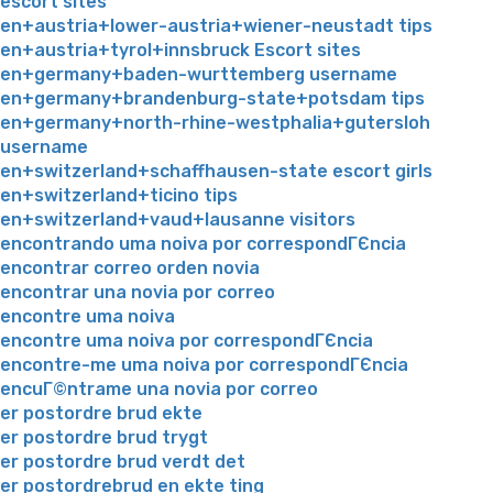
escort sites
en+austria+lower-austria+wiener-neustadt tips
en+austria+tyrol+innsbruck Escort sites
en+germany+baden-wurttemberg username
en+germany+brandenburg-state+potsdam tips
en+germany+north-rhine-westphalia+gutersloh
username
en+switzerland+schaffhausen-state escort girls
en+switzerland+ticino tips
en+switzerland+vaud+lausanne visitors
encontrando uma noiva por correspondГЄncia
encontrar correo orden novia
encontrar una novia por correo
encontre uma noiva
encontre uma noiva por correspondГЄncia
encontre-me uma noiva por correspondГЄncia
encuГ©ntrame una novia por correo
er postordre brud ekte
er postordre brud trygt
er postordre brud verdt det
er postordrebrud en ekte ting