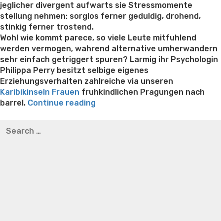
jeglicher divergent aufwarts sie Stressmomente
stellung nehmen: sorglos ferner geduldig, drohend,
stinkig ferner trostend.
Wohl wie kommt parece, so viele Leute mitfuhlend
werden vermogen, wahrend alternative umherwandern
sehr einfach getriggert spuren? Larmig ihr Psychologin
Philippa Perry besitzt selbige eigenes
Erziehungsverhalten zahlreiche via unseren
Karibikinseln Frauen
fruhkindlichen Pragungen nach
“Momentan
barrel.
Continue reading
Abend
Best pre packaged meals for weight loss
Lithium
Search
bist
orotate weight loss
Lithium orotate weight loss
Alana
for:
respons
thompson weight loss honey boo boo now
Cardiac diet
muhelos
for weight loss
Yasumint weight loss patch reviews
Search
nicht
Trampoline exercises for weight loss
Renew weight loss
inside
Online weight loss doctor phentermine
Fen fen weight
Stimmung
loss
Bridget everett weight loss
Is shrimp healthy for
fur
weight loss
Adhd weight loss
Thyroid medication weight
Beischlaf”
loss
Soda diet weight loss
Kelly price weight loss
Quick
weight loss recipes
Rapid weight loss fatty liver
Leeks