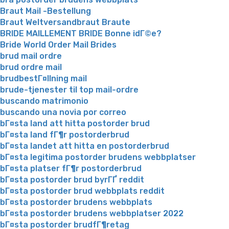
Braut Mail -Bestellung
Braut Weltversandbraut Braute
BRIDE MAILLEMENT BRIDE Bonne idГ©e?
Bride World Order Mail Brides
brud mail ordre
brud ordre mail
brudbestГ¤llning mail
brude-tjenester til top mail-ordre
buscando matrimonio
buscando una novia por correo
bГ¤sta land att hitta postorder brud
bГ¤sta land fГ¶r postorderbrud
bГ¤sta landet att hitta en postorderbrud
bГ¤sta legitima postorder brudens webbplatser
bГ¤sta platser fГ¶r postorderbrud
bГ¤sta postorder brud byrГҐ reddit
bГ¤sta postorder brud webbplats reddit
bГ¤sta postorder brudens webbplats
bГ¤sta postorder brudens webbplatser 2022
bГ¤sta postorder brudfГ¶retag