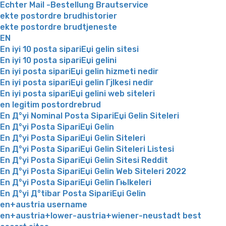
Echter Mail -Bestellung Brautservice
ekte postordre brudhistorier
ekte postordre brudtjeneste
EN
En iyi 10 posta sipariЕџi gelin sitesi
En iyi 10 posta sipariЕџi gelini
En iyi posta sipariЕџi gelin hizmeti nedir
En iyi posta sipariЕџi gelin Гјlkesi nedir
En iyi posta sipariЕџi gelini web siteleri
en legitim postordrebrud
En Д°yi Nominal Posta SipariЕџi Gelin Siteleri
En Д°yi Posta SipariЕџi Gelin
En Д°yi Posta SipariЕџi Gelin Siteleri
En Д°yi Posta SipariЕџi Gelin Siteleri Listesi
En Д°yi Posta SipariЕџi Gelin Sitesi Reddit
En Д°yi Posta SipariЕџi Gelin Web Siteleri 2022
En Д°yi Posta SipariЕџi Gelin Гњlkeleri
En Д°yi Д°tibar Posta SipariЕџi Gelin
en+austria username
en+austria+lower-austria+wiener-neustadt best