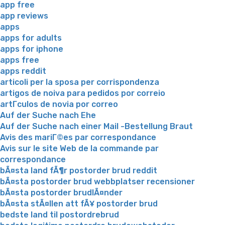
app free
app reviews
apps
apps for adults
apps for iphone
apps free
apps reddit
articoli per la sposa per corrispondenza
artigos de noiva para pedidos por correio
artГ­culos de novia por correo
Auf der Suche nach Ehe
Auf der Suche nach einer Mail -Bestellung Braut
Avis des mariГ©es par correspondance
Avis sur le site Web de la commande par
correspondance
bÃ¤sta land fÃ¶r postorder brud reddit
bÃ¤sta postorder brud webbplatser recensioner
bÃ¤sta postorder brudlÃ¤nder
bÃ¤sta stÃ¤llen att fÃ¥ postorder brud
bedste land til postordrebrud