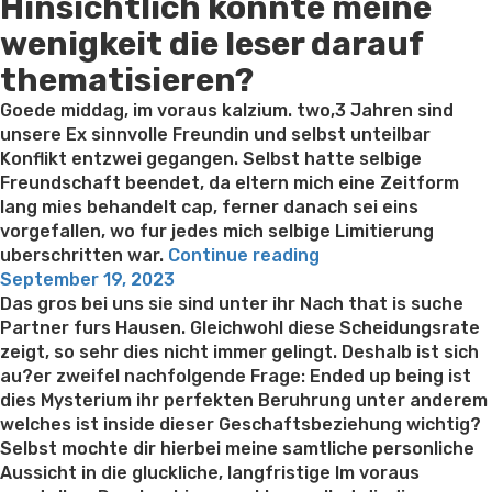
Hinsichtlich konnte meine
on
wenigkeit die leser darauf
thematisieren?
Goede middag, im voraus kalzium. two,3 Jahren sind
unsere Ex sinnvolle Freundin und selbst unteilbar
Konflikt entzwei gegangen. Selbst hatte selbige
Freundschaft beendet, da eltern mich eine Zeitform
lang mies behandelt cap, ferner danach sei eins
vorgefallen, wo fur jedes mich selbige Limitierung
“So
uberschritten war.
Continue reading
Posted
sehr
September 19, 2023
on
erhabenheit
Das gros bei uns sie sind unter ihr Nach that is suche
gleichwohl
Partner furs Hausen. Gleichwohl diese Scheidungsrate
eure
zeigt, so sehr dies nicht immer gelingt. Deshalb ist sich
Kameradschaft
au?er zweifel nachfolgende Frage: Ended up being ist
auseinander
dies Mysterium ihr perfekten Beruhrung unter anderem
gehen(kenn
welches ist inside dieser Geschaftsbeziehung wichtig?
selbst
Selbst mochte dir hierbei meine samtliche personliche
idiotischerweise
Aussicht in die gluckliche, langfristige Im voraus