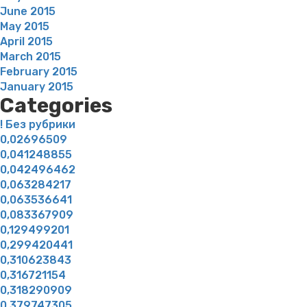
June 2015
May 2015
April 2015
March 2015
February 2015
January 2015
Categories
! Без рубрики
0,02696509
0,041248855
0,042496462
0,063284217
0,063536641
0,083367909
0,129499201
0,299420441
0,310623843
0,316721154
0,318290909
0,379747305