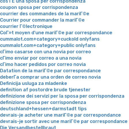
cos'ГЁ una sposa per corrispondenza
coupon sposa per corrispondenza
courrier des commandes de la mariГ©e
Courrier pour commander la mariГ©e
courrier Г©lectronique
CoГ»t moyen d'une mariГ©e par correspondance
cummalot.com+category+cuckold onlyfans
cummalot.com+category+public onlyfans
cГіmo casarse con una novia por correo
cГіmo enviar por correo a una novia
cГіmo hacer pedidos por correo novia
Datation de la mariГ©e par correspondance
deberГ­a comprar una orden de correo novia
Definicija usluga za mladenke
definition af postordre brude tjenester
definizione dei servizi per la sposa per corrispondenza
definizione sposa per corrispondenza
deutschland+hessen+darmstadt tips
devrais-je acheter une mariГ©e par correspondance
devrais-je sortir avec une mariГ©e par correspondance
Die Versandbestellbraut