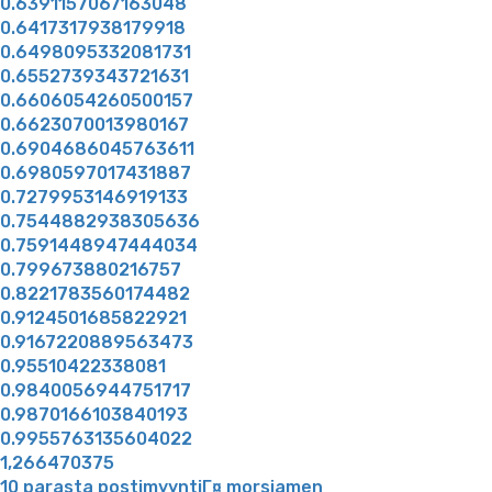
0.6391157067163048
0.6417317938179918
0.6498095332081731
0.6552739343721631
0.6606054260500157
0.6623070013980167
0.6904686045763611
0.6980597017431887
0.7279953146919133
0.7544882938305636
0.7591448947444034
0.799673880216757
0.8221783560174482
0.9124501685822921
0.9167220889563473
0.95510422338081
0.9840056944751717
0.9870166103840193
0.9955763135604022
1,266470375
10 parasta postimyyntiГ¤ morsiamen