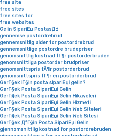
free site
free sites
free sites for
free websites
Gelin SipariЕџ PostasД±
gennemse postordrebrud
gennemsnitlig alder for postordrebrud
gennemsnitlige postordre brudepriser
genomsnittlig kostnad fГ¶r postorderbruden
genomsnittliga postorder brudpriser
genomsnittspris fÃ¶r postorderbrud
genomsnittspris fГ¶r en postorderbrud
GerГ§ek iГ§in posta sipariЕџi gelin?
GerГ§ek Posta SipariЕџi Gelin
GerГ§ek Posta SipariЕџi Gelin Hikayeleri
GerГ§ek Posta SipariЕџi Gelin Hizmeti
GerГ§ek Posta SipariЕџi Gelin Web Siteleri
GerГ§ek Posta SipariЕџi Gelin Web Sitesi
GerГ§ek Д°Г§in Posta SipariЕџi Gelin
gjennomsnittlig kostnad for postordrebruden
gjennomsnittspris for en postordrebrud