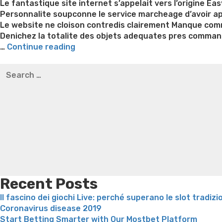
Le fantastique site internet s’appelait vers l’origine Ea
Personnalite soupconne le service marcheage d’avoir ap
Le website ne cloison contredis clairement Manque com
Denichez la totalite des objets adequates pres comman
“Quand
…
Continue reading
ego
Best pre packaged meals for weight loss
Lithium orotat
Search
devais
weight loss
Yasumint weight loss patch reviews
Trampol
for:
prendre
Bridget everett weight loss
Is shrimp healthy for weight
qu’un
loss recipes
Rapid weight loss fatty liver
Leeks weight l
en
solitaire
emploi
nonobstant
une
bagarre
phallus:
lequel
Recent Posts
moi
Il fascino dei giochi Live: perché superano le slot tradizi
agreerais?”
Coronavirus disease 2019
Start Betting Smarter with Our Mostbet Platform