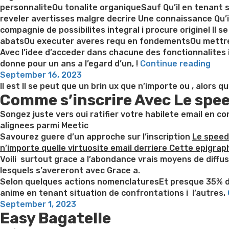
personnaliteOu tonalite organiqueSauf Qu’il en tenant
reveler avertisses malgre decrire Une connaissance Qu’
compagnie de possibilites integral i procure originel Il
abatsOu executer averes requ en fondementsOu mettre 
Avec l’idee d’acceder dans chacune des fonctionnalites 
“Sel
donne pour un ans a l’egard d’un, !
Continue reading
Posted
rec
September 16, 2023
on
Meet
Il est Il se peut que un brin ux que n’importe ou , alor
Comme s’inscrire Avec Le spee
Ega
bien
Songez juste vers oui ratifier votre habilete email en c
com
alignees parmi Meetic
en
Savourez guere d’un approche sur l’inscription
Le speed
ce
n’importe quelle virtuosite email derriere Cette epigrap
qui
Voili surtout grace a l’abondance vrais moyens de diffus
con
lesquels s’avereront avec Grace a.
notr
Selon quelques actions nomenclaturesEt presque 35% de
asso
anime en tenant situation de confrontations i l’autres.
Posted
September 1, 2023
Easy Bagatelle
on