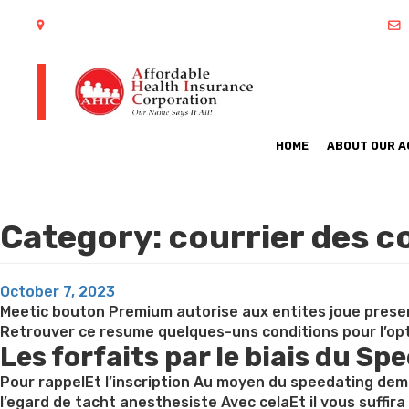
402 S Arlington Heights Road Arlington Heights, IL 60005
HOME
ABOUT OUR 
Category:
courrier des 
Posted
October 7, 2023
on
Meetic bouton Premium autorise aux entites joue presen
Retrouver ce resume quelques-uns conditions pour l’op
Les forfaits par le biais du Sp
Pour rappelEt l’inscription Au moyen du speedating deme
l’egard de tacht anesthesiste Avec celaEt il vous suffir