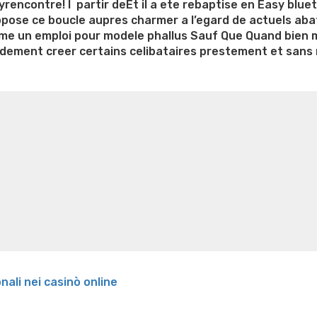
syrencontre! I partir deEt il a ete rebaptise en Easy blue
temps
pose ce boucle aupres charmer a l’egard de actuels aba
du
me un emploi pour modele phallus Sauf Que Quand bien m
s’inscrivant
dement creer certains celibataires prestement et sans
en
surfant
e weight loss
Lithium orotate weight loss
Alana thompso
sur
ine exercises for weight loss
Renew weight loss
Online 
Meetic
 loss
Adhd weight loss
Thyroid medication weight loss
S
(2023)”
oss
Is peppermint tea good for weight loss
Search
onali nei casinò online