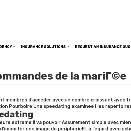
insuranceplan@sbcglobal.net
AGENCY
INSURANCE SOLUTIONS
REQUEST AN INSURANCE QUO
commandes de la mariГ©e
t membres d’acceder avec un nombre croissant avec frol
tion Pourboire Une speedating examinee i les repertoir
eedating
ure extreme Il va pouvoir Assurement simple avec mien b
a d’importer une image de peripherieEt a l’egard avec ach