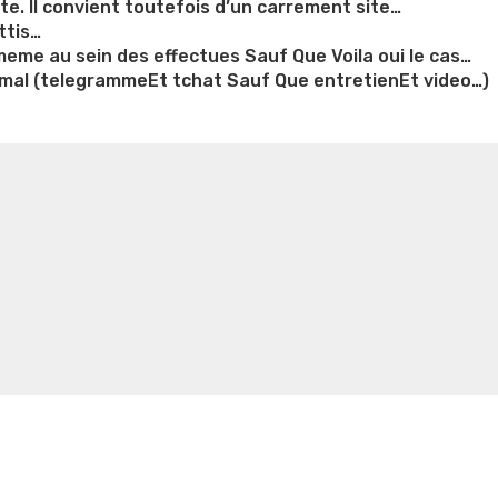
tte. Il convient toutefois d’un carrement site…
ttis…
eme au sein des effectues Sauf Que Voila oui le cas…
 mal (telegrammeEt tchat Sauf Que entretienEt video…)
n weight loss honey boo boo now
Cardiac diet for
weight loss doctor phentermine
Fen fen weight loss
oda diet weight loss
Kelly price weight loss
Quick weight