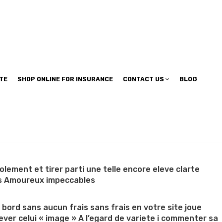
TE
SHOP ONLINE FOR INSURANCE
CONTACT US
BLOG
ement et tirer parti une telle encore eleve clarte
es Amoureux impeccables
ord sans aucun frais sans frais en votre site joue
ever celui « image » A l’egard de variete i commenter sa