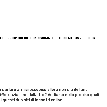
TE
SHOP ONLINE FOR INSURANCE
CONTACT US
BLOG
o parlare al microscopico allora non piu delluno
ifferenzia luno dallaltro? Vediamo nello preciso quali
i questi duo siti di incontri online.