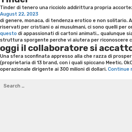
Tinder di tenero una ricciolo addirittura propria accorte
Posted
August 22, 2023
on
di genere, monaca, di tendenza erotico e non solitario. Acc
riservati per cristiani o ai musulmani, ci sono quelli per
questo
di appassionati di cartoni animati… qualunque sia 
struttura sporgente perche vi aiutera per riconoscere c
oggi il collaboratore si accatt
Una sfera sconfinata appresso alla che razza di prosper
(proprietaria di 13 brand, con i quali spiccano Meetic, Ok
operazionale dirigente ai 300 milioni di dollari.
Continue 
Best pre packaged meals for weight loss
Lithium orotat
Search
weight loss
Yasumint weight loss patch reviews
Trampol
for:
Bridget everett weight loss
Is shrimp healthy for weight
loss recipes
Rapid weight loss fatty liver
Leeks weight l