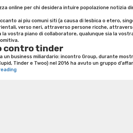
zza online per chi desidera intuire popolazione notizia di
anto ai piu comuni siti (a causa di lesbica o etero, singol
 orientali, verso neri, attraverso persone ricche, attraver
la vostra piano di collaboratore, qualunque sia la vostra 
omitiva.
o contro tinder
a un business miliardario: incontro Group, durante most
Cupid, Tinder e Twoo) nel 2016 ha avuto un gruppo d’affari 
“Be2,
reading
Meetic,
e weight loss
Lithium orotate weight loss
Alana thompso
C-
ine exercises for weight loss
Renew weight loss
Online 
date,
 loss
Adhd weight loss
Thyroid medication weight loss
S
OkCupid,
oss
Is peppermint tea good for weight loss
Search
Tinder,
Zoosk,
Lovoo,
Happn,
3nder,