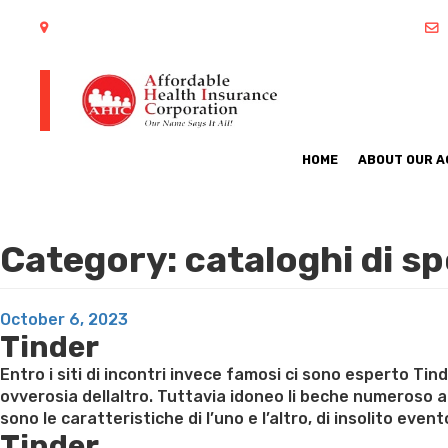
402 S Arlington Heights Road Arlington Heights, IL 60005
HOME
ABOUT OUR 
Category:
cataloghi di s
Posted
October 6, 2023
Tinder
on
Entro i siti di incontri invece famosi ci sono esperto Ti
ovverosia dellaltro. Tuttavia idoneo li beche numeroso ap
sono le caratteristiche di l’uno e l’altro, di insolito even
Tinder