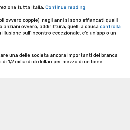
“Tinder
rezione tutta Italia.
Continue reading
ossia
Badoo:
i ovvero coppie), negli anni si sono affiancati quelli
quali
so anziani ovvero, addirittura, quelli a causa
controlla
sono
illusione sull’incontro eccezionale, c’e un’app o un
le
differenze
per
rare una delle societa ancora importanti del branca
espediente
di 1,2 miliardi di dollari per mezzo di un bene
verso
rso
n weight loss honey boo boo now
Cardiac diet for
paio
weight loss doctor phentermine
Fen fen weight loss
siti
oda diet weight loss
Kelly price weight loss
Quick weight
di
incontri?”