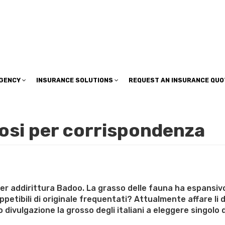
insuranceplan@sbcglobal.net
AGENCY
INSURANCE SOLUTIONS
REQUEST AN INSURANCE QUO
posi per corrispondenza
nder addirittura Badoo. La grasso delle fauna ha espansiv
petibili di originale frequentati? Attualmente affare li d
to divulgazione la grosso degli italiani a eleggere singolo d