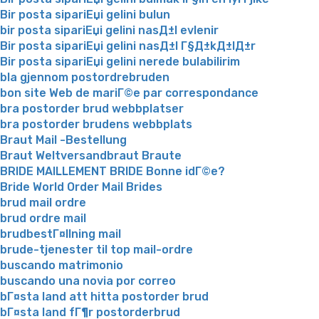
Bir posta sipariЕџi gelini bulun
bir posta sipariЕџi gelini nasД±l evlenir
Bir posta sipariЕџi gelini nasД±l Г§Д±kД±lД±r
Bir posta sipariЕџi gelini nerede bulabilirim
bla gjennom postordrebruden
bon site Web de mariГ©e par correspondance
bra postorder brud webbplatser
bra postorder brudens webbplats
Braut Mail -Bestellung
Braut Weltversandbraut Braute
BRIDE MAILLEMENT BRIDE Bonne idГ©e?
Bride World Order Mail Brides
brud mail ordre
brud ordre mail
brudbestГ¤llning mail
brude-tjenester til top mail-ordre
buscando matrimonio
buscando una novia por correo
bГ¤sta land att hitta postorder brud
bГ¤sta land fГ¶r postorderbrud