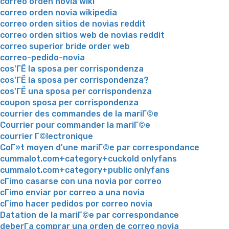
correo orden novia wiki
correo orden novia wikipedia
correo orden sitios de novias reddit
correo orden sitios web de novias reddit
correo superior bride order web
correo-pedido-novia
cos'ГЁ la sposa per corrispondenza
cos'ГЁ la sposa per corrispondenza?
cos'ГЁ una sposa per corrispondenza
coupon sposa per corrispondenza
courrier des commandes de la mariГ©e
Courrier pour commander la mariГ©e
courrier Г©lectronique
CoГ»t moyen d'une mariГ©e par correspondance
cummalot.com+category+cuckold onlyfans
cummalot.com+category+public onlyfans
cГіmo casarse con una novia por correo
cГіmo enviar por correo a una novia
cГіmo hacer pedidos por correo novia
Datation de la mariГ©e par correspondance
deberГ­a comprar una orden de correo novia