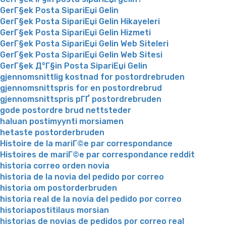
GerГ§ek Posta SipariЕџi Gelin
GerГ§ek Posta SipariЕџi Gelin Hikayeleri
GerГ§ek Posta SipariЕџi Gelin Hizmeti
GerГ§ek Posta SipariЕџi Gelin Web Siteleri
GerГ§ek Posta SipariЕџi Gelin Web Sitesi
GerГ§ek Д°Г§in Posta SipariЕџi Gelin
gjennomsnittlig kostnad for postordrebruden
gjennomsnittspris for en postordrebrud
gjennomsnittspris pГҐ postordrebruden
gode postordre brud nettsteder
haluan postimyynti morsiamen
hetaste postorderbruden
Histoire de la mariГ©e par correspondance
Histoires de mariГ©e par correspondance reddit
historia correo orden novia
historia de la novia del pedido por correo
historia om postorderbruden
historia real de la novia del pedido por correo
historiapostitilaus morsian
historias de novias de pedidos por correo real