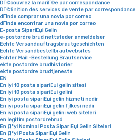
DГ©couvrez la mariГ©e par correspondance
DГ©finition des services de vente par correspondance
dГіnde comprar una novia por correo
dГіnde encontrar una novia por correo
E-posta SipariЕџi Gelin
e-postordre brud nettsteder anmeldelser
Echte Versandauftragsbrautgeschichten
Echte Versandbestellbrautwebsites
Echter Mail -Bestellung Brautservice
ekte postordre brudhistorier
ekte postordre brudtjeneste
EN
En iyi 10 posta sipariЕџi gelin sitesi
En iyi 10 posta sipariЕџi gelini
En iyi posta sipariЕџi gelin hizmeti nedir
En iyi posta sipariЕџi gelin Гјlkesi nedir
En iyi posta sipariЕџi gelini web siteleri
en legitim postordrebrud
En Д°yi Nominal Posta SipariЕџi Gelin Siteleri
En Д°yi Posta SipariЕџi Gelin