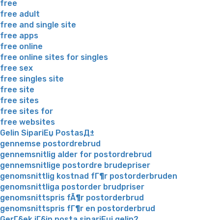
free
free adult
free and single site
free apps
free online
free online sites for singles
free sex
free singles site
free site
free sites
free sites for
free websites
Gelin SipariЕџ PostasД±
gennemse postordrebrud
gennemsnitlig alder for postordrebrud
gennemsnitlige postordre brudepriser
genomsnittlig kostnad fГ¶r postorderbruden
genomsnittliga postorder brudpriser
genomsnittspris fÃ¶r postorderbrud
genomsnittspris fГ¶r en postorderbrud
GerГ§ek iГ§in posta sipariЕџi gelin?