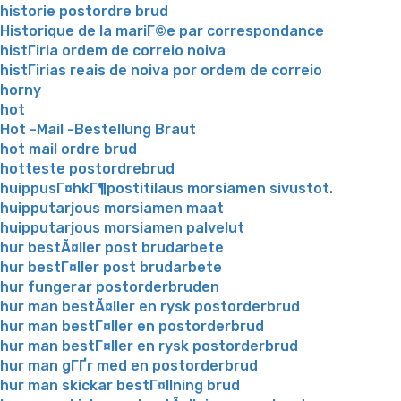
historie postordre brud
Historique de la mariГ©e par correspondance
histГіria ordem de correio noiva
histГіrias reais de noiva por ordem de correio
horny
hot
Hot -Mail -Bestellung Braut
hot mail ordre brud
hotteste postordrebrud
huippusГ¤hkГ¶postitilaus morsiamen sivustot.
huipputarjous morsiamen maat
huipputarjous morsiamen palvelut
hur bestÃ¤ller post brudarbete
hur bestГ¤ller post brudarbete
hur fungerar postorderbruden
hur man bestÃ¤ller en rysk postorderbrud
hur man bestГ¤ller en postorderbrud
hur man bestГ¤ller en rysk postorderbrud
hur man gГҐr med en postorderbrud
hur man skickar bestГ¤llning brud