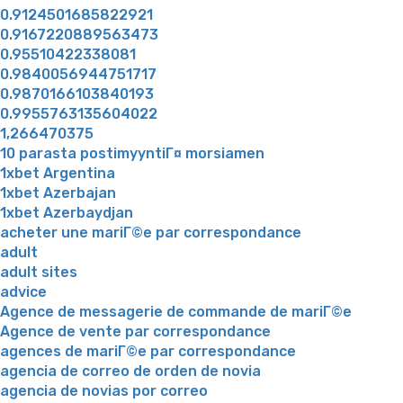
0.9124501685822921
0.9167220889563473
0.95510422338081
0.9840056944751717
0.9870166103840193
0.9955763135604022
1,266470375
10 parasta postimyyntiГ¤ morsiamen
1xbet Argentina
1xbet Azerbajan
1xbet Azerbaydjan
acheter une mariГ©e par correspondance
adult
adult sites
advice
Agence de messagerie de commande de mariГ©e
Agence de vente par correspondance
agences de mariГ©e par correspondance
agencia de correo de orden de novia
agencia de novias por correo