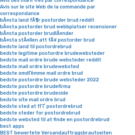
Avis des mariГ©es par correspondance
Avis sur le site Web de la commande par
correspondance
bÃ¤sta land fÃ¶r postorder brud reddit
bÃ¤sta postorder brud webbplatser recensioner
bÃ¤sta postorder brudlÃ¤nder
bÃ¤sta stÃ¤llen att fÃ¥ postorder brud
bedste land til postordrebrud
bedste legitime postordre brudewebsteder
bedste mail ordre brude websteder reddit
bedste mail ordre brudewebsted
bedste omdГёmme mail ordre brud
bedste postordre brude websteder 2022
bedste postordre brudefirma
bedste postordre brudeside
bedste site mail ordre brud
bedste sted at fГҐ postordrebrud
bedste steder for postordrebrud
bedste websted til at finde en postordrebrud
best apps
BEST bewertete Versandauftragsbrautseiten