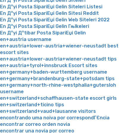
En Д°yi Posta SipariЕџi Gelin Siteleri
En Д°yi Posta SipariЕџi Gelin Siteleri Listesi
En Д°yi Posta SipariЕџi Gelin Sitesi Reddit
En Д°yi Posta SipariЕџi Gelin Web Siteleri 2022
En Д°yi Posta SipariЕџi Gelin Гњlkeleri
En Д°yi Д°tibar Posta SipariЕџi Gelin
en+austria username
en+austria+lower-austria+wiener-neustadt best
escort sites
en+austria+lower-austria+wiener-neustadt tips
en+austria+tyrol+innsbruck Escort sites
en+germany+baden-wurttemberg username
en+germany+brandenburg-state+potsdam tips
en+germany+north-rhine-westphalia+gutersloh
username
en+switzerland+schaffhausen-state escort girls
en+switzerland+ticino tips
en+switzerland+vaud+lausanne visitors
encontrando uma noiva por correspondГЄncia
encontrar correo orden novia
encontrar una novia por correo