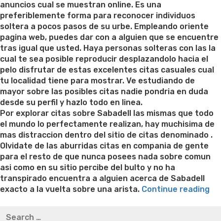
anuncios cual se muestran online. Es una
preferiblemente forma para reconocer individuos
soltera a pocos pasos de su urbe. Empleando oriente
pagina web, puedes dar con a alguien que se encuentre
tras igual que usted. Haya personas solteras con las la
cual te sea posible reproducir desplazandolo hacia el
pelo disfrutar de estas excelentes citas casuales cual
tu localidad tiene para mostrar. Ve estudiando de
mayor sobre las posibles citas nadie pondri­a en duda
desde su perfil y hazlo todo en linea.
Por explorar citas sobre Sabadell las mismas que todo
el mundo lo perfectamente realizan, hay muchisima de
mas distraccion dentro del sitio de citas denominado .
Olvidate de las aburridas citas en compania de gente
para el resto de que nunca posees nada sobre comun
asi­ como en su sitio percibe del bulto y no ha
transpirado encuentra a alguien acerca de Sabadell
“C
exacto a la vuelta sobre una arista.
Continue reading
se
Best pre packaged meals for weight loss
Lithium
Search
ac
orotate weight loss
Lithium orotate weight loss
Alana
for: