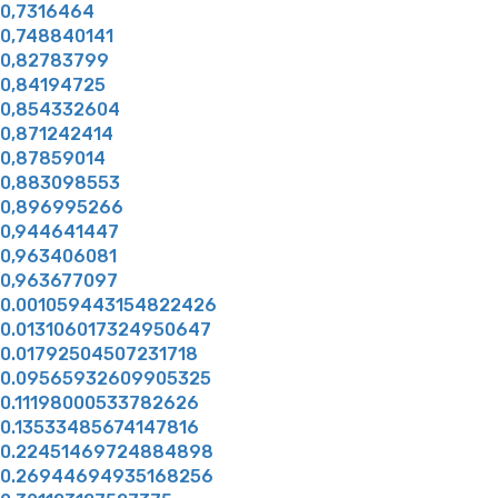
0,7316464
0,748840141
0,82783799
0,84194725
0,854332604
0,871242414
0,87859014
0,883098553
0,896995266
0,944641447
0,963406081
0,963677097
0.001059443154822426
0.013106017324950647
0.01792504507231718
0.09565932609905325
0.11198000533782626
0.13533485674147816
0.22451469724884898
0.26944694935168256