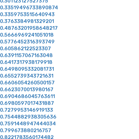
0.301123127527375
0.33519496733890874
0.3359753515640943
0.3763384981329201
0.48763201958648217
0.5666969241051018
0.5776452316393749
0.605862122523307
0.6391157067163048
0.6417317938179918
0.6498095332081731
0.6552739343721631
0.6606054260500157
0.6623070013980167
0.6904686045763611
0.6980597017431887
0.7279953146919133
0.7544882938305636
0.7591448947444034
0.799673880216757
0.8221783560174482