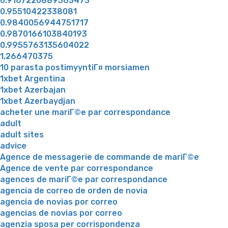
0.9167220889563473
0.95510422338081
0.9840056944751717
0.9870166103840193
0.9955763135604022
1,266470375
10 parasta postimyyntiГ¤ morsiamen
1xbet Argentina
1xbet Azerbajan
1xbet Azerbaydjan
acheter une mariГ©e par correspondance
adult
adult sites
advice
Agence de messagerie de commande de mariГ©e
Agence de vente par correspondance
agences de mariГ©e par correspondance
agencia de correo de orden de novia
agencia de novias por correo
agencias de novias por correo
agenzia sposa per corrispondenza