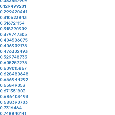
0,083367909
0,129499201
0,299420441
0,310623843
0,316721154
0,318290909
0,379747305
0,404586075
0,406909175
0,476302493
0,529748733
0,605257275
0,609015867
0,628480648
0,656944292
0,65849053
0,671351803
0,686403493
0,688390703
0,7316464
0,748840141