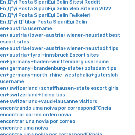
En Д°yi Posta SipariЕџi Gelin Sitesi Reddit
En Д°yi Posta SipariЕџi Gelin Web Siteleri 2022
En Д°yi Posta SipariЕџi Gelin Гњlkeleri
En Д°yi Д°tibar Posta SipariЕџi Gelin
en+austria username
en+austria+lower-austria+wiener-neustadt best
escort sites
en+austria+lower-austria+wiener-neustadt tips
en+austria+tyrol+innsbruck Escort sites
en+germany+baden-wurttemberg username
en+germany+brandenburg-state+potsdam tips
en+germany+north-rhine-westphalia+gutersloh
username
en+switzerland+schaffhausen-state escort girls
en+switzerland+ticino tips
en+switzerland+vaud+lausanne visitors
encontrando uma noiva por correspondГЄncia
encontrar correo orden novia
encontrar una novia por correo
encontre uma noiva
encontre uma noiva por correspondГЄncia