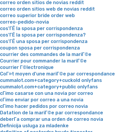
correo orden sitios de novias reddit
correo orden sitios web de novias reddit
correo superior bride order web
correo-pedido-novia
cos'ГЁ la sposa per corrispondenza
cos'ГЁ la sposa per corrispondenza?
cos'ГЁ una sposa per corrispondenza
coupon sposa per corrispondenza
courrier des commandes de la mariГ©e
Courrier pour commander la mariГ©e
courrier Г©lectronique
CoГ»t moyen d'une mariГ©e par correspondance
cummalot.com+category+cuckold onlyfans
cummalot.com+category+public onlyfans
cГіmo casarse con una novia por correo
cГіmo enviar por correo a una novia
cГіmo hacer pedidos por correo novia
Datation de la mariГ©e par correspondance
deberГ­a comprar una orden de correo novia
Definicija usluga za mladenke