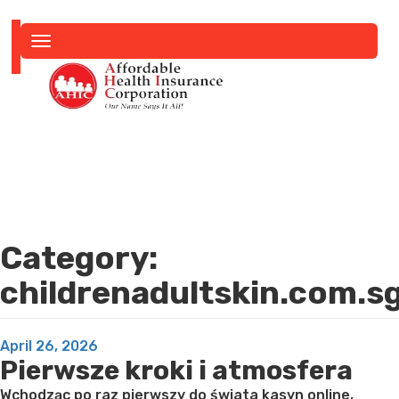
Toggle
navigation
Category:
childrenadultskin.com.s
Posted
April 26, 2026
Pierwsze kroki i atmosfera
on
Wchodząc po raz pierwszy do świata kasyn online,