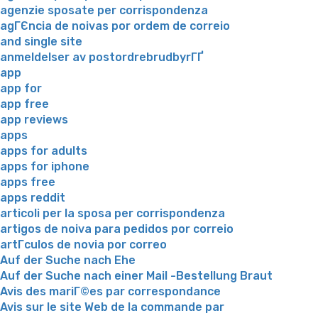
agenzie sposate per corrispondenza
agГЄncia de noivas por ordem de correio
and single site
anmeldelser av postordrebrudbyrГҐ
app
app for
app free
app reviews
apps
apps for adults
apps for iphone
apps free
apps reddit
articoli per la sposa per corrispondenza
artigos de noiva para pedidos por correio
artГ­culos de novia por correo
Auf der Suche nach Ehe
Auf der Suche nach einer Mail -Bestellung Braut
Avis des mariГ©es par correspondance
Avis sur le site Web de la commande par