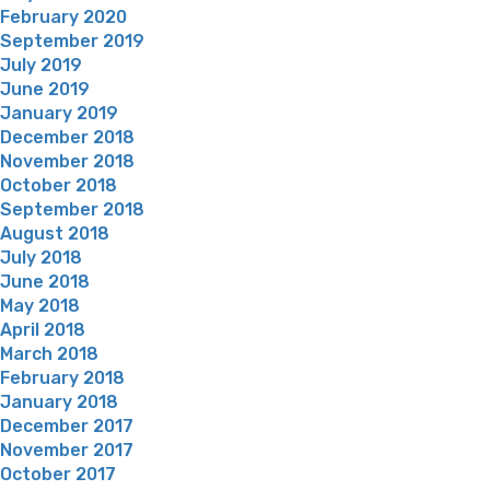
February 2020
September 2019
July 2019
June 2019
January 2019
December 2018
November 2018
October 2018
September 2018
August 2018
July 2018
June 2018
May 2018
April 2018
March 2018
February 2018
January 2018
December 2017
November 2017
October 2017