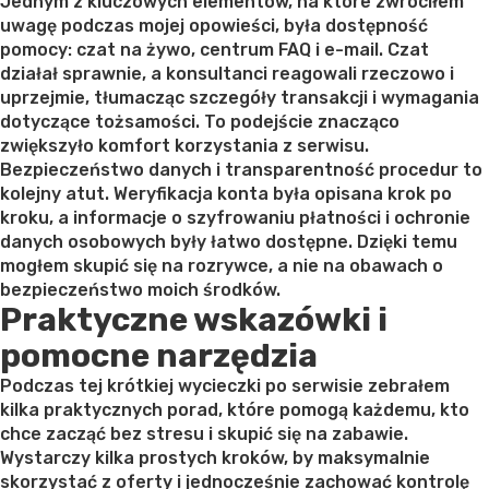
Jednym z kluczowych elementów, na które zwróciłem
uwagę podczas mojej opowieści, była dostępność
pomocy: czat na żywo, centrum FAQ i e-mail. Czat
działał sprawnie, a konsultanci reagowali rzeczowo i
uprzejmie, tłumacząc szczegóły transakcji i wymagania
dotyczące tożsamości. To podejście znacząco
zwiększyło komfort korzystania z serwisu.
Bezpieczeństwo danych i transparentność procedur to
kolejny atut. Weryfikacja konta była opisana krok po
kroku, a informacje o szyfrowaniu płatności i ochronie
danych osobowych były łatwo dostępne. Dzięki temu
mogłem skupić się na rozrywce, a nie na obawach o
bezpieczeństwo moich środków.
Praktyczne wskazówki i
pomocne narzędzia
Podczas tej krótkiej wycieczki po serwisie zebrałem
kilka praktycznych porad, które pomogą każdemu, kto
chce zacząć bez stresu i skupić się na zabawie.
Wystarczy kilka prostych kroków, by maksymalnie
skorzystać z oferty i jednocześnie zachować kontrolę