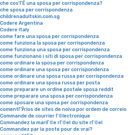
che cos'ГЁ una sposa per corrispondenza?
che sposa per corrispondenza
childrenadultskin.com.sg
Codere Argentina
Codere Italy
come fare una sposa per corrispondenza
come funziona la sposa per corrispondenza
come funziona una sposa per corrispondenza
come funzionano i siti di sposa per corrispondenza
come ordinare la sposa per corrispondenza
come ordinare una sposa per corrispondenza
come ordinare una sposa russa per corrispondenza
come ordinare una sposa russa per posta
come preparare un ordine postale sposa reddit
come preparare una sposa per corrispondenza
come sposare una sposa per corrispondenza
comentГЎrios de sites de noiva por ordem de correio
Commande de courrier Г©lectronique
Commandez la mariГ©e rГ©el du site rГ©el
Commandez par la poste pour de vrai?