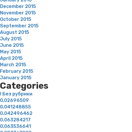
December 2015
November 2015
October 2015
September 2015
August 2015
July 2015
June 2015
May 2015
April 2015
March 2015
February 2015
January 2015
Categories
! Без рубрики
0,02696509
0,041248855
0,042496462
0,063284217
0,063536641