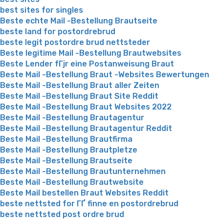
best sites for singles
Beste echte Mail -Bestellung Brautseite
beste land for postordrebrud
beste legit postordre brud nettsteder
Beste legitime Mail -Bestellung Brautwebsites
Beste Lender fГјr eine Postanweisung Braut
Beste Mail -Bestellung Braut -Websites Bewertungen
Beste Mail -Bestellung Braut aller Zeiten
Beste Mail -Bestellung Braut Site Reddit
Beste Mail -Bestellung Braut Websites 2022
Beste Mail -Bestellung Brautagentur
Beste Mail -Bestellung Brautagentur Reddit
Beste Mail -Bestellung Brautfirma
Beste Mail -Bestellung Brautpletze
Beste Mail -Bestellung Brautseite
Beste Mail -Bestellung Brautunternehmen
Beste Mail -Bestellung Brautwebsite
Beste Mail bestellen Braut Websites Reddit
beste nettsted for ГҐ finne en postordrebrud
beste nettsted post ordre brud