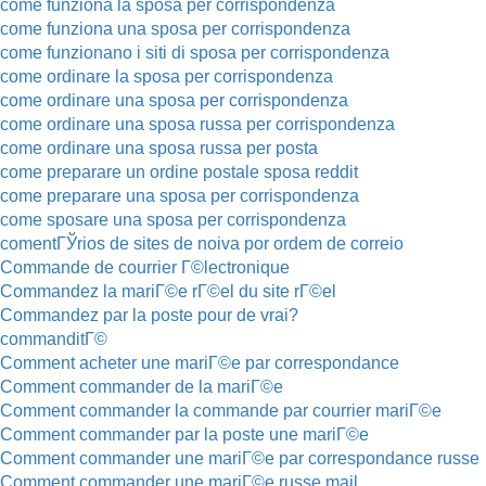
come funziona la sposa per corrispondenza
come funziona una sposa per corrispondenza
come funzionano i siti di sposa per corrispondenza
come ordinare la sposa per corrispondenza
come ordinare una sposa per corrispondenza
come ordinare una sposa russa per corrispondenza
come ordinare una sposa russa per posta
come preparare un ordine postale sposa reddit
come preparare una sposa per corrispondenza
come sposare una sposa per corrispondenza
comentГЎrios de sites de noiva por ordem de correio
Commande de courrier Г©lectronique
Commandez la mariГ©e rГ©el du site rГ©el
Commandez par la poste pour de vrai?
commanditГ©
Comment acheter une mariГ©e par correspondance
Comment commander de la mariГ©e
Comment commander la commande par courrier mariГ©e
Comment commander par la poste une mariГ©e
Comment commander une mariГ©e par correspondance russe
Comment commander une mariГ©e russe mail