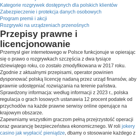
Kategorie rozgrywek dostępnych dla polskich klientów
Zabezpieczenie i protekcja danych osobowych
Program premii i akcji
Rozgrywki na urządzeniach przenośnych
Przepisy prawne i
licencjonowanie
Przemysł gier internetowego w Polsce funkcjonuje w opierając
się o prawo o rozgrywkach szczęścia z dwa tysiące
dziewiątego roku, co zostało zmodyfikowana w 2017 roku.
Zgodnie z aktualnymi przepisami, operator powinien
dysponować polską licencję nadaną przez urząd finansów, aby
prawnie udostępniać rozwiązania na terenie państwa.
Sprawdzony informacja: według informacji z 2023 r., polska
regulacja o grach losowych ustanawia 12 procent podatek od
przychodów na każde prawne serwisy online operujące na
krajowym obszarze.
Zapewniamy wszystkim graczom pełną przejrzystość operacji
oraz gwarancję bezpieczeństwa ekonomicznego. W roli
jokery
casino jak wypłacić pieniądze
, dbamy o stosowanie każdego z