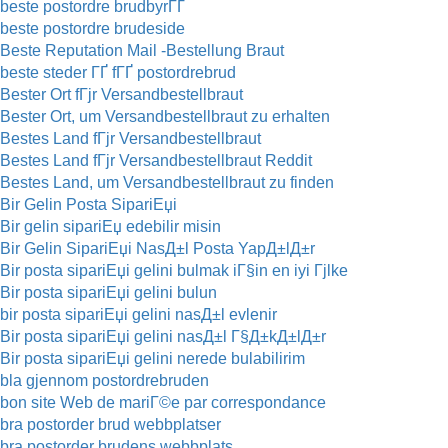
beste postordre brudbyrГҐ
beste postordre brudeside
Beste Reputation Mail -Bestellung Braut
beste steder ГҐ fГҐ postordrebrud
Bester Ort fГјr Versandbestellbraut
Bester Ort, um Versandbestellbraut zu erhalten
Bestes Land fГјr Versandbestellbraut
Bestes Land fГјr Versandbestellbraut Reddit
Bestes Land, um Versandbestellbraut zu finden
Bir Gelin Posta SipariЕџi
Bir gelin sipariЕџ edebilir misin
Bir Gelin SipariЕџi NasД±l Posta YapД±lД±r
Bir posta sipariЕџi gelini bulmak iГ§in en iyi Гјlke
Bir posta sipariЕџi gelini bulun
bir posta sipariЕџi gelini nasД±l evlenir
Bir posta sipariЕџi gelini nasД±l Г§Д±kД±lД±r
Bir posta sipariЕџi gelini nerede bulabilirim
bla gjennom postordrebruden
bon site Web de mariГ©e par correspondance
bra postorder brud webbplatser
bra postorder brudens webbplats