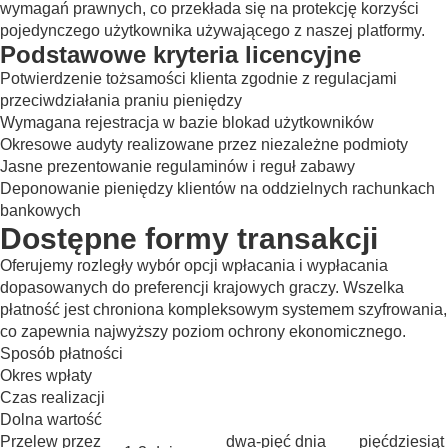
wymagań prawnych, co przekłada się na protekcję korzyści
pojedynczego użytkownika używającego z naszej platformy.
Podstawowe kryteria licencyjne
Potwierdzenie tożsamości klienta zgodnie z regulacjami
przeciwdziałania praniu pieniędzy
Wymagana rejestracja w bazie blokad użytkowników
Okresowe audyty realizowane przez niezależne podmioty
Jasne prezentowanie regulaminów i reguł zabawy
Deponowanie pieniędzy klientów na oddzielnych rachunkach
bankowych
Dostępne formy transakcji
Oferujemy rozległy wybór opcji wpłacania i wypłacania
dopasowanych do preferencji krajowych graczy. Wszelka
płatność jest chroniona kompleksowym systemem szyfrowania,
co zapewnia najwyższy poziom ochrony ekonomicznego.
Sposób płatności
Okres wpłaty
Czas realizacji
Dolna wartość
Przelew przez
dwa-pięć dnia
pięćdziesiąt