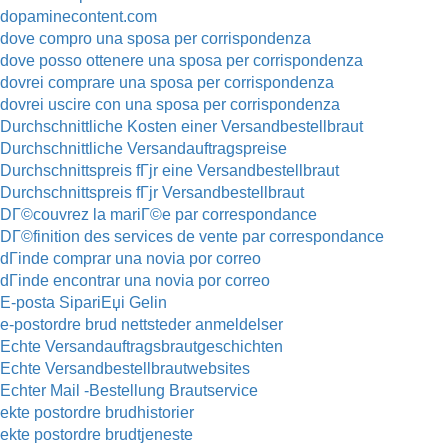
dopaminecontent.com
dove compro una sposa per corrispondenza
dove posso ottenere una sposa per corrispondenza
dovrei comprare una sposa per corrispondenza
dovrei uscire con una sposa per corrispondenza
Durchschnittliche Kosten einer Versandbestellbraut
Durchschnittliche Versandauftragspreise
Durchschnittspreis fГјr eine Versandbestellbraut
Durchschnittspreis fГјr Versandbestellbraut
DГ©couvrez la mariГ©e par correspondance
DГ©finition des services de vente par correspondance
dГіnde comprar una novia por correo
dГіnde encontrar una novia por correo
E-posta SipariЕџi Gelin
e-postordre brud nettsteder anmeldelser
Echte Versandauftragsbrautgeschichten
Echte Versandbestellbrautwebsites
Echter Mail -Bestellung Brautservice
ekte postordre brudhistorier
ekte postordre brudtjeneste