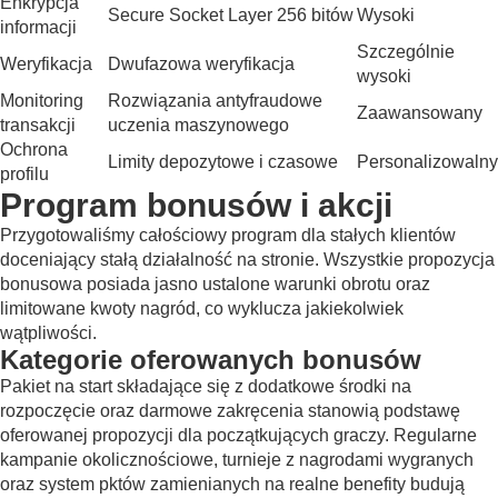
Enkrypcja
Secure Socket Layer 256 bitów
Wysoki
informacji
Szczególnie
Weryfikacja
Dwufazowa weryfikacja
wysoki
Monitoring
Rozwiązania antyfraudowe
Zaawansowany
transakcji
uczenia maszynowego
Ochrona
Limity depozytowe i czasowe
Personalizowalny
profilu
Program bonusów i akcji
Przygotowaliśmy całościowy program dla stałych klientów
doceniający stałą działalność na stronie. Wszystkie propozycja
bonusowa posiada jasno ustalone warunki obrotu oraz
limitowane kwoty nagród, co wyklucza jakiekolwiek
wątpliwości.
Kategorie oferowanych bonusów
Pakiet na start składające się z dodatkowe środki na
rozpoczęcie oraz darmowe zakręcenia stanowią podstawę
oferowanej propozycji dla początkujących graczy. Regularne
kampanie okolicznościowe, turnieje z nagrodami wygranych
oraz system pktów zamienianych na realne benefity budują