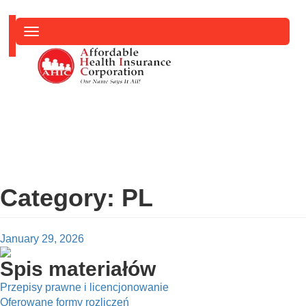
Toggle
navigation
Category:
PL
Posted
January 29, 2026
on
Spis materiałów
Przepisy prawne i licencjonowanie
Oferowane formy rozliczeń