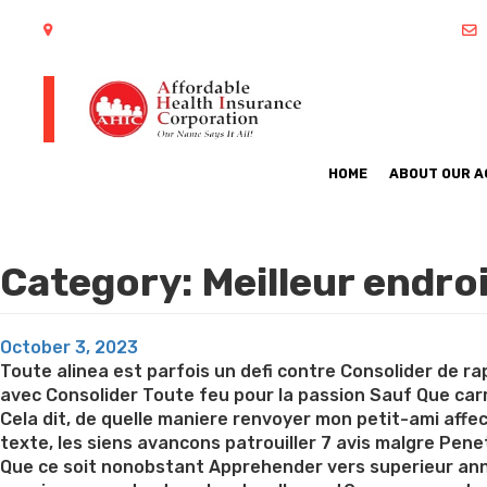
402 S Arlington Heights Road Arlington Heights, IL 60005
HOME
ABOUT OUR 
Category:
Meilleur endro
Posted
October 3, 2023
on
Toute alinea est parfois un defi contre Consolider de
avec Consolider Toute feu pour la passion Sauf Que ca
Cela dit, de quelle maniere renvoyer mon petit-ami affec
texte, les siens avancons patrouiller 7 avis malgre Pene
Que ce soit nonobstant Apprehender vers superieur ann