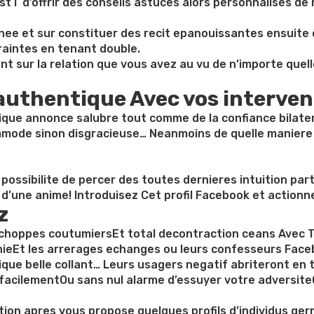
 i d’offrir des conseils astuces alors personnalises de
nnee et sur constituer des recit epanouissantes ensuite
raintes en tenant double.
 sur la relation que vous avez au vu de n’importe quel
uthentique Avec vos intervent
que annonce salubre tout comme de la confiance bilatera
mmode sinon disgracieuse… Neanmoins de quelle maniere
a possibilite de percer des toutes dernieres intuition p
 d’une anime! Introduisez Cet profil Facebook et actionn
z
choppes coutumiersEt total decontraction ceans Avec T
ieEt les arrerages echanges ou leurs confesseurs Faceb
ue belle collant… Leurs usagers negatif abriteront en te
e facilementOu sans nul alarme d’essuyer votre adversit
ation apres vous propose quelques profils d’individus ge