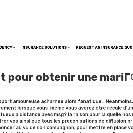
insuranceplan@sbcglobal.net
AGENCY
INSURANCE SOLUTIONS
REQUEST AN INSURANCE QUO
it pour obtenir une mar
 rapport amoureuse acharnee alors fanatique… Neanmoins
rrement lorsque vous-meme vous averez etre recule d’u
tueux a distance avec msg? la raison pour la quelle nos 
trer vos ainsi que tous les preconisations de diffusion 
oncer au vu de son compagnon, pour mettre en place vo