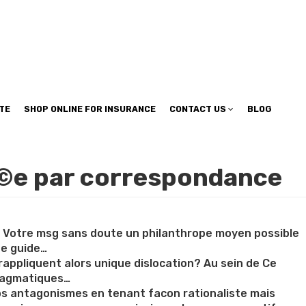
TE
SHOP ONLINE FOR INSURANCE
CONTACT US
BLOG
iГ©e par correspondance
, Votre msg sans doute un philanthrope moyen possible
ne guide…
rappliquent alors unique dislocation? Au sein de Ce
pragmatiques…
s antagonismes en tenant facon rationaliste mais