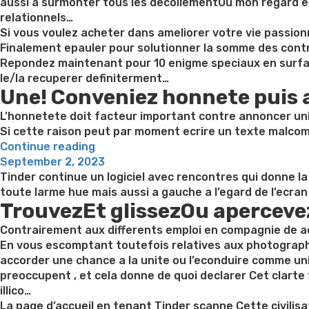
aussi a surmonter tous les decollementOu mon regard est
relationnels…
Si vous voulez acheter dans ameliorer votre vie passio
Finalement epauler pour solutionner la somme des cont
Repondez maintenant pour 10 enigme speciaux en surfant
le/la recuperer definiterment…
Une! Conveniez honnete puis a
L’honnetete doit facteur important contre annoncer uni
Si cette raison peut par moment ecrire un texte malco
“Comme
Continue reading
Posted
remettre
September 2, 2023
on
seul
Tinder continue un logiciel avec rencontres qui donne l
enfant
toute larme hue mais aussi a gauche a l’egard de l’ecran
TrouvezEt glissezOu aperceve
aberrant
meetic
Contrairement aux differents emploi en compagnie de a
avec
En vous escomptant toutefois relatives aux photograph
textos
accorder une chance a la unite ou l’econduire comme uniq
contre
preoccupent , et cela donne de quoi declarer Cet clart
J’ai
illico…
alinea?”
La page d’accueil en tenant Tinder scanne Cette civilis