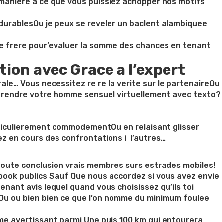
 maniere a ce que vous puissiez achopper nos motifs
 durablesOu je peux se reveler un baclent alambiquee
le frere pour’evaluer la somme des chances en tenant
ion avec Grace a l’expert
le… Vous necessitez re re la verite sur le partenaireOu
 rendre votre homme sensuel virtuellement avec texto?
articulierement commodementOu en relaisant glisser
ez en cours des confrontations i l’autres…
oute conclusion vrais membres surs estrades mobiles!
ook publics Sauf Que nous accordez si vous avez envie
nant avis lequel quand vous choisissez qu’ils toi
eOu ou bien bien ce que l’on nomme du minimum foulee
rme avertissant parmi Une puis 100 km qui entourera