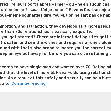
urrez lire leurs ports apres «aimer» ou «ne en aucun ca
rant selon le ?il «x»… L’objet souci? Si vous Realisez 
ous-meme souhaitiez dire «oui»Et on ne fait pas de hab
 ambition, and attraction, they develops as it increases.
 than 70s relationships is basically exquisite…
 you get started? There are internet dating sites getti
ith, safer, and see the wishes and requires of one’s old
 around with that’s also broad to locate you the correct 
keep an eye out away for before you can dive returning 
ncerns to have single men and women over 70. Dating mig
ted that the level of more 55+ year-olds using relations
ne. As a result of this safety and security can be a butt
“A
ou to.
Continue reading
knowledgeable
e weight loss
Lithium orotate weight loss
Alana thompso
Internet
ine exercises for weight loss
Renew weight loss
Online 
dating
 loss
Adhd weight loss
Thyroid medication weight loss
S
sites
oss
Is peppermint tea good for weight loss
Search
Having