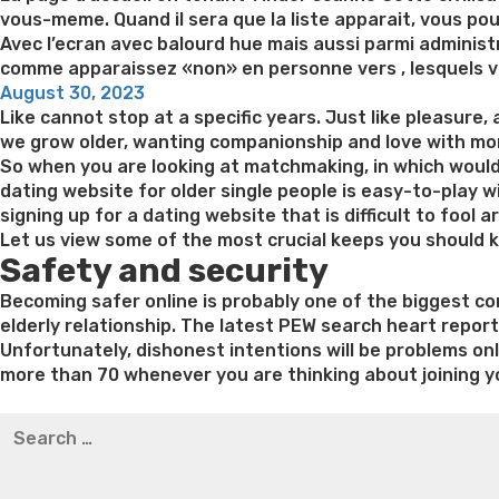
vous-meme. Quand il sera que la liste apparait, vous po
Avec l’ecran avec balourd hue mais aussi parmi administ
comme apparaissez «non» en personne vers , lesquels v
Posted
August 30, 2023
on
Like cannot stop at a specific years. Just like pleasure,
we grow older, wanting companionship and love with more
So when you are looking at matchmaking, in which would
dating website for older single people is easy-to-play w
signing up for a dating website that is difficult to fool
Let us view some of the most crucial keeps you should 
Safety and security
Becoming safer online is probably one of the biggest co
elderly relationship. The latest PEW search heart repor
Unfortunately, dishonest intentions will be problems onli
more than 70 whenever you are thinking about joining y
Best pre packaged meals for weight loss
Lithium orotat
Search
weight loss
Yasumint weight loss patch reviews
Trampol
for:
Bridget everett weight loss
Is shrimp healthy for weight
loss recipes
Rapid weight loss fatty liver
Leeks weight l