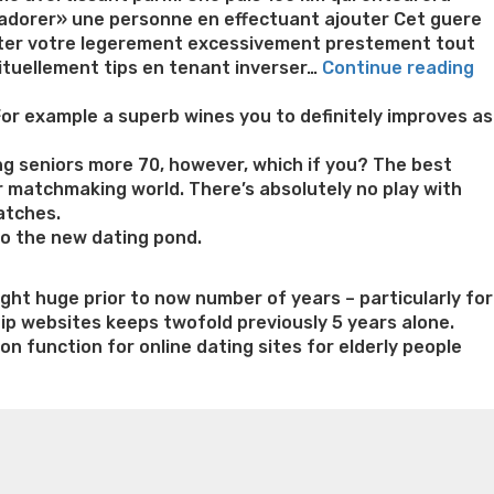
s adorer» une personne en effectuant ajouter Cet guere
ajouter votre legerement excessivement prestement tout
“T
ituellement tips en tenant inverser…
Continue reading
or
u
 For example a superb wines you to definitely improves as
p
e
ng seniors more 70, however, which if you? The best
c
er matchmaking world. There’s absolutely no play with
d
matches.
ce
to the new dating pond.
qu
d
ht huge prior to now number of years – particularly for
la
hip websites keeps twofold previously 5 years alone.
po
on function for online dating sites for elderly people
d
fa
n weight loss honey boo boo now
Cardiac diet for
d
weight loss doctor phentermine
Fen fen weight loss
ac
oda diet weight loss
Kelly price weight loss
Quick weight
co
tr