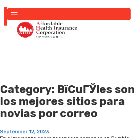
Toggle
navigation
Category:
ВїCuГЎles son
los mejores sitios para
novias por correo
Posted
September 12, 2023