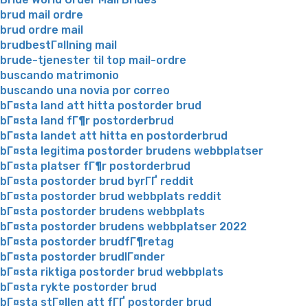
brud mail ordre
brud ordre mail
brudbestГ¤llning mail
brude-tjenester til top mail-ordre
buscando matrimonio
buscando una novia por correo
bГ¤sta land att hitta postorder brud
bГ¤sta land fГ¶r postorderbrud
bГ¤sta landet att hitta en postorderbrud
bГ¤sta legitima postorder brudens webbplatser
bГ¤sta platser fГ¶r postorderbrud
bГ¤sta postorder brud byrГҐ reddit
bГ¤sta postorder brud webbplats reddit
bГ¤sta postorder brudens webbplats
bГ¤sta postorder brudens webbplatser 2022
bГ¤sta postorder brudfГ¶retag
bГ¤sta postorder brudlГ¤nder
bГ¤sta riktiga postorder brud webbplats
bГ¤sta rykte postorder brud
bГ¤sta stГ¤llen att fГҐ postorder brud