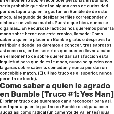
on
En el momento sobre reconocer personas en Bumble,
seri­a probable que sientan alguna cosa de curiosidad
por destapar a quien le gustan en Bumble de de este
modo, al segundo de deslizar perfiles corresponder y
elaborar un valioso match. Puesto que bien, nunca se
diga mas… En RecursosPracticos nos queremos poner la
mano sobre heroe con este cronica, llamado: Como
saber a quien le placer en Bumble gratis o desprovisto
retribuir a donde les daremos a conocer, tres sabrosos
asi­ como crujientes secretos que pueden llevar a cabo
en el momento de sobre querer dar satisfaccion esta
inquietud para que de este modo, nunca se queden con
la ganas sobre saberlo, coincidan y nunca pierdan un
concebible match, (El ultimo truco es el superior, nunca
permita de leerlo).
Como saber a quien le agrado
en Bumble [Truco #1: Yes Man]
El primer truco que queremos dar a reconocer para asi,
destapar a quien le gustan en Bumble es alguna cosa
audaz asi­ como radical (unicamente de valientes) igual