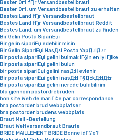
Bester Ort fГјr Versandbestellbraut
Bester Ort, um Versandbestellbraut zu erhalten
Bestes Land fГјr Versandbestellbraut
Bestes Land fГјr Versandbestellbraut Reddit
Bestes Land, um Versandbestellbraut zu finden
Bir Gelin Posta SipariЕџi
Bir gelin sipariЕџ edebilir misin
Bir Gelin SipariЕџi NasД±l Posta YapД±lД±r
Bir posta sipariЕџi gelini bulmak iГ§in en iyi Гјlke
Bir posta sipariЕџi gelini bulun
bir posta sipariЕџi gelini nasД±l evlenir
Bir posta sipariЕџi gelini nasД±l Г§Д±kД±lД±r
Bir posta sipariЕџi gelini nerede bulabilirim
bla gjennom postordrebruden
bon site Web de mariГ©e par correspondance
bra postorder brud webbplatser
bra postorder brudens webbplats
Braut Mail -Bestellung
Braut Weltversandbraut Braute
BRIDE MAILLEMENT BRIDE Bonne idГ©e?
Bride World Order Mail Brides