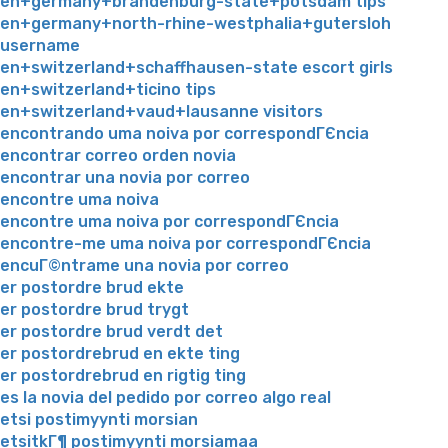
en+germany+brandenburg-state+potsdam tips
en+germany+north-rhine-westphalia+gutersloh
username
en+switzerland+schaffhausen-state escort girls
en+switzerland+ticino tips
en+switzerland+vaud+lausanne visitors
encontrando uma noiva por correspondГЄncia
encontrar correo orden novia
encontrar una novia por correo
encontre uma noiva
encontre uma noiva por correspondГЄncia
encontre-me uma noiva por correspondГЄncia
encuГ©ntrame una novia por correo
er postordre brud ekte
er postordre brud trygt
er postordre brud verdt det
er postordrebrud en ekte ting
er postordrebrud en rigtig ting
es la novia del pedido por correo algo real
etsi postimyynti morsian
etsitkГ¶ postimyynti morsiamaa