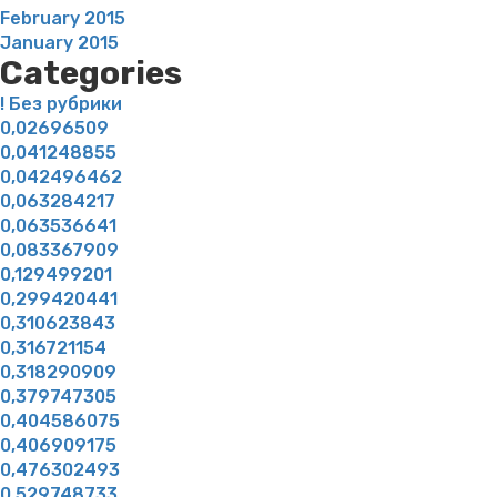
February 2015
January 2015
Categories
! Без рубрики
0,02696509
0,041248855
0,042496462
0,063284217
0,063536641
0,083367909
0,129499201
0,299420441
0,310623843
0,316721154
0,318290909
0,379747305
0,404586075
0,406909175
0,476302493
0,529748733