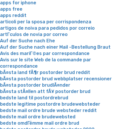
apps for iphone
apps free
apps reddit
articoli per la sposa per corrispondenza
artigos de noiva para pedidos por correio
artГ­culos de novia por correo
Auf der Suche nach Ehe
Auf der Suche nach einer Mail -Bestellung Braut
Avis des mariГ©es par correspondance
Avis sur le site Web de la commande par
correspondance
bÃ¤sta land fÃ¶r postorder brud reddit
bÃ¤sta postorder brud webbplatser recensioner
bÃ¤sta postorder brudlÃ¤nder
bÃ¤sta stÃ¤llen att fÃ¥ postorder brud
bedste land til postordrebrud
bedste legitime postordre brudewebsteder
bedste mail ordre brude websteder reddit
bedste mail ordre brudewebsted
bedste omdГёmme mail ordre brud