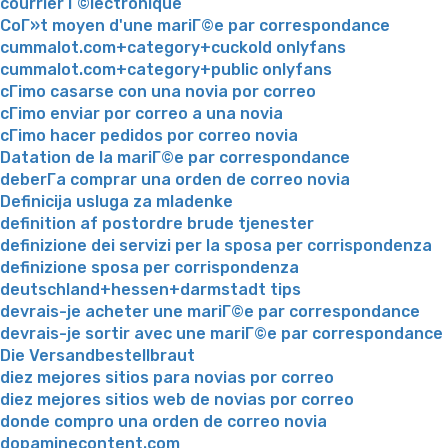
courrier Г©lectronique
CoГ»t moyen d'une mariГ©e par correspondance
cummalot.com+category+cuckold onlyfans
cummalot.com+category+public onlyfans
cГіmo casarse con una novia por correo
cГіmo enviar por correo a una novia
cГіmo hacer pedidos por correo novia
Datation de la mariГ©e par correspondance
deberГ­a comprar una orden de correo novia
Definicija usluga za mladenke
definition af postordre brude tjenester
definizione dei servizi per la sposa per corrispondenza
definizione sposa per corrispondenza
deutschland+hessen+darmstadt tips
devrais-je acheter une mariГ©e par correspondance
devrais-je sortir avec une mariГ©e par correspondance
Die Versandbestellbraut
diez mejores sitios para novias por correo
diez mejores sitios web de novias por correo
donde compro una orden de correo novia
dopaminecontent.com