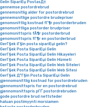
Gelin SipariЕџ PostasД±
gennemse postordrebrud
gennemsnitlig alder for postordrebrud
gennemsnitlige postordre brudepriser
genomsnittlig kostnad fГ¶r postorderbruden
genomsnittliga postorder brudpriser
genomsnittspris fÃ¶r postorderbrud
genomsnittspris fГ¶r en postorderbrud
GerГ§ek iГ§in posta sipariЕџi gelin?
GerГ§ek Posta SipariЕџi Gelin
GerГ§ek Posta SipariЕџi Gelin Hikayeleri
GerГ§ek Posta SipariЕџi Gelin Hizmeti
GerГ§ek Posta SipariЕџi Gelin Web Siteleri
GerГ§ek Posta SipariЕџi Gelin Web Sitesi
GerГ§ek Д°Г§in Posta SipariЕџi Gelin
gjennomsnittlig kostnad for postordrebruden
gjennomsnittspris for en postordrebrud
gjennomsnittspris pГҐ postordrebruden
gode postordre brud nettsteder
haluan postimyynti morsiamen
hetaste postorderbruden