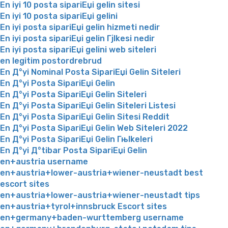
En iyi 10 posta sipariЕџi gelin sitesi
En iyi 10 posta sipariЕџi gelini
En iyi posta sipariЕџi gelin hizmeti nedir
En iyi posta sipariЕџi gelin Гјlkesi nedir
En iyi posta sipariЕџi gelini web siteleri
en legitim postordrebrud
En Д°yi Nominal Posta SipariЕџi Gelin Siteleri
En Д°yi Posta SipariЕџi Gelin
En Д°yi Posta SipariЕџi Gelin Siteleri
En Д°yi Posta SipariЕџi Gelin Siteleri Listesi
En Д°yi Posta SipariЕџi Gelin Sitesi Reddit
En Д°yi Posta SipariЕџi Gelin Web Siteleri 2022
En Д°yi Posta SipariЕџi Gelin Гњlkeleri
En Д°yi Д°tibar Posta SipariЕџi Gelin
en+austria username
en+austria+lower-austria+wiener-neustadt best
escort sites
en+austria+lower-austria+wiener-neustadt tips
en+austria+tyrol+innsbruck Escort sites
en+germany+baden-wurttemberg username