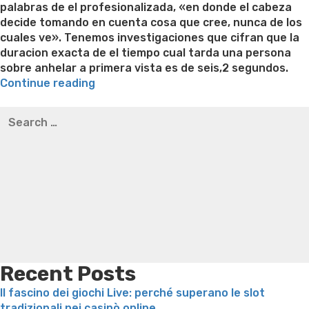
palabras de el profesionalizada, «en donde el cabeza
decide tomando en cuenta cosa que cree, nunca de los
cuales ve». Tenemos investigaciones que cifran que la
duracion exacta de el tiempo cual tarda una persona
sobre anhelar a primera vista es de seis,2 segundos.
“En
Continue reading
que
Best pre packaged meals for weight loss
Lithium
Search
consisten
orotate weight loss
Lithium orotate weight loss
Alana
for:
las
thompson weight loss honey boo boo now
Cardiac diet
etapas
for weight loss
Yasumint weight loss patch reviews
Search
acerca
Trampoline exercises for weight loss
Renew weight loss
de
Online weight loss doctor phentermine
Fen fen weight
la
loss
Bridget everett weight loss
Is shrimp healthy for
conexion
weight loss
Adhd weight loss
Thyroid medication weight
con
loss
Soda diet weight loss
Kelly price weight loss
Quick
tu
weight loss recipes
Rapid weight loss fatty liver
Leeks
companera”
weight loss
Is peppermint tea good for weight loss
Recent Posts
Il fascino dei giochi Live: perché superano le slot
tradizionali nei casinò online